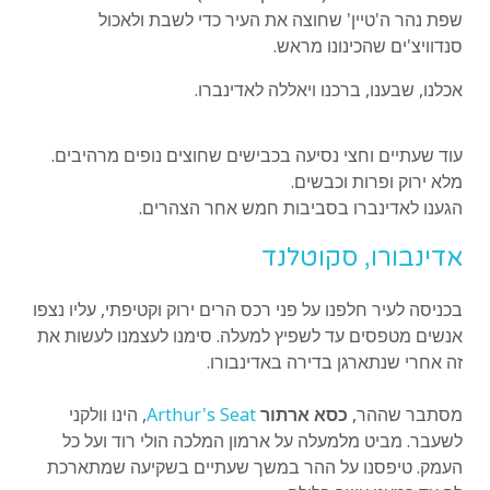
שפת נהר ה'טיין' שחוצה את העיר כדי לשבת ולאכול
סנדוויצ'ים שהכינונו מראש.
אכלנו, שבענו, ברכנו ויאללה לאדינברו.
עוד שעתיים וחצי נסיעה בכבישים שחוצים נופים מרהיבים.
מלא ירוק ופרות וכבשים.
הגענו לאדינברו בסביבות חמש אחר הצהרים.
אדינבורו, סקוטלנד
בכניסה לעיר חלפנו על פני רכס הרים ירוק וקטיפתי, עליו נצפו
אנשים מטפסים עד לשפיץ למעלה. סימנו לעצמנו לעשות את
זה אחרי שנתארגן בדירה באדינבורו.
מסתבר שההר,
כסא ארתור
Arthur's Seat
, הינו וולקני
לשעבר. מביט מלמעלה על ארמון המלכה הולי רוד ועל כל
העמק. טיפסנו על ההר במשך שעתיים בשקיעה שמתארכת