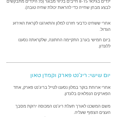
ילדים בגילאי 8-15 חייבים בליווי מבוגר (כל הילדים מתבקשים
לבצע מבחן שחייה כדי להראות יכולת שחיה טובה).
אחרי ששחינו כדבעי חזרנו למלון והתארגנו לקראת האירוע
הגדול.
ביום חמישי בערב התקיימה החתונה, שלקראתה נסענו
ללונדון.
יום שישי: ריג'נט פארק וקמדן טאון
אחרי ארוחת בוקר במלון נסענו לטייל בריג'נט פארק, אחד
הפארקים הנפלאים בלונדון.
משם המשכנו לאורך תעלת ריג'נט המכוסה ירוקת מסבך
העצים הצפוף שעליה.