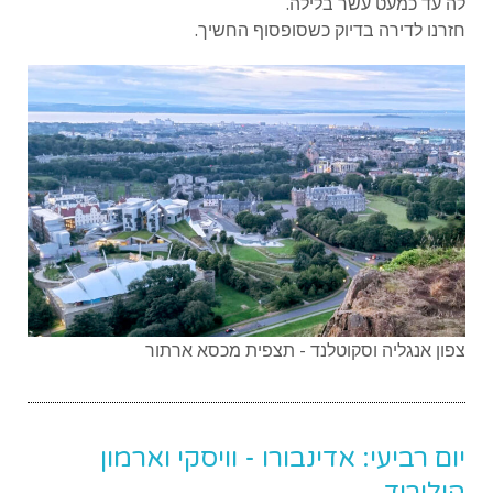
לה עד כמעט עשר בלילה.
חזרנו לדירה בדיוק כשסופסוף החשיך.
צפון אנגליה וסקוטלנד - תצפית מכסא ארתור
יום רביעי: אדינבורו - וויסקי וארמון
הולירוד