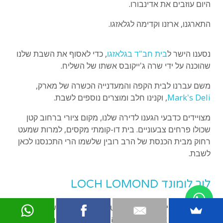
היום עוזבים את אדינבורו.
התארגנו, ארזנו וקדימה
לגלאזגו
.
נסענו הישר ל
בית חב"ד בגלאזגו
, כדי לאסוף את השבת שלנו
שהוכנה על ידי שרה ג'ייקובס אשתו של השליח.
משם עברנו לבית הקפה והמעדנייה הכשרה של מארק,
Mark's Deli
, וקנינו חלב ומוצרים נוספים לשבת.
מצויידים כדבעי הגענו לדירה שלנו, מקום ציורי ברחוב קטן
שכולו פרחים צבעוניים. בית דו-קומתי מקסים, למרות שמעט
רחוק מבית הכנסת של הרב רובין שלשמו הרי התכנסנו לכאן
לשבת.
לוך לומונד LOCH LOMOND
אחרי שהתבייתנו במקום החלטנו שלמרות שיום שישי היום,
ואפילו שכבר אחרי שתיים בצהריים, אנחנו הולכים לשחות