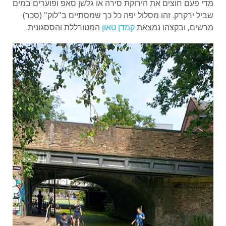
מדי פעם חוצים את הירוקת סירה או גלשן סאפ ופוערים במים
שביל ירקרק. זהו מסלול יפה כל כך שמסתיים ב"לוק" (סכר)
מרשים, ובקצהו נמצאת
קמדן טאון
המטורללת והססגונית.