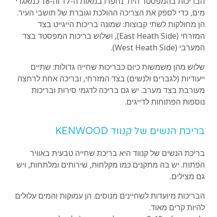
הבריכות בהמפסטד הית' נחפרו במאות ה-17 וה-18 כמאגרי
מים, כדי לספק את הצריכה ההולכת וגוברת של תושבי העיר.
הן מחולקות לשתי קבוצות: שמונה בריכות הייגייט בצד
המזרחי (East Heath Side), ושלוש בריכות המפסטד בצד
המערבי (West Heath Side).
שלוש מהן משמשות כיום כבריכות שחייה גדולות: שתיים
ייעודיות (לגברים ולנשים) בצד המזרחי, ובריכה אחת לרחצה
מעורבת בצד מערב. יש גם בריכה לדגמי סירות ובריכות
נוספות הפתוחות לדייגים.
בריכת הנשים של קנווד KENWOOD
בריכת הנשים של קנווד היא בריכת שחייה טבעית באוויר
הפתוח. יש בה מתקנים כמו מקלחות, שירותים ומלתחות, ויש
גם מצילים.
הבריכות מיועדות לשחיינים מנוסים. הן עמוקות והמים עלולים
להיות קרים מאוד.