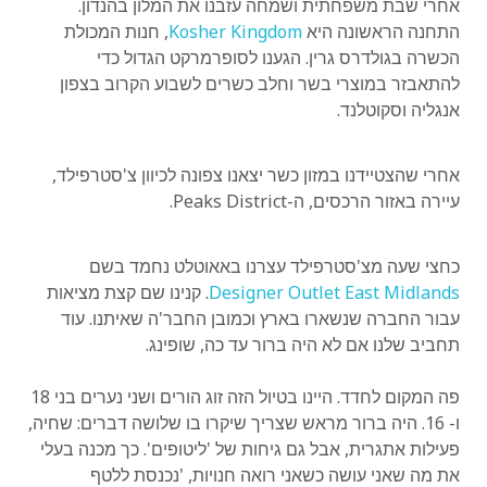
אחרי שבת משפחתית ושמחה עזבנו את המלון בהנדון.
התחנה הראשונה היא
Kosher Kingdom
, חנות המכולת
הכשרה בגולדרס גרין. הגענו לסופרמרקט הגדול כדי
להתאבזר במוצרי בשר וחלב כשרים לשבוע הקרוב בצפון
אנגליה וסקוטלנד.
אחרי שהצטיידנו במזון כשר יצאנו צפונה לכיוון צ'סטרפילד,
עיירה באזור הרכסים, ה-Peaks District.
כחצי שעה מצ'סטרפילד עצרנו באאוטלט נחמד בשם
Designer Outlet East Midlands
. קנינו שם קצת מציאות
עבור החברה שנשארו בארץ וכמובן החבר'ה שאיתנו. עוד
תחביב שלנו אם לא היה ברור עד כה, שופינג.
פה המקום לחדד. היינו בטיול הזה זוג הורים ושני נערים בני 18
ו- 16. היה ברור מראש שצריך שיקרו בו שלושה דברים: שחיה,
פעילות אתגרית, אבל גם גיחות של 'ליטופים'. כך מכנה בעלי
את מה שאני עושה כשאני רואה חנויות, 'נכנסת ללטף