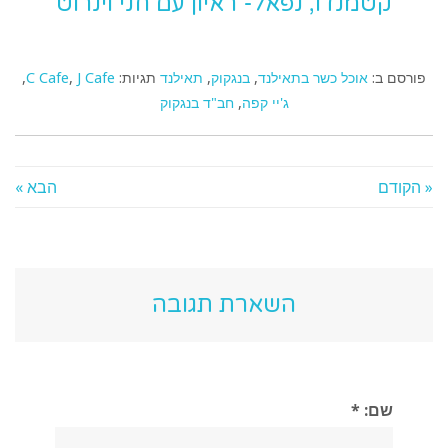
קטמנדו, נפאל- ראיון עם חני וינרוט
פורסם ב:
אוכל כשר בתאילנד
,
בנגקוק
,
תאילנד
תגיות:
J Cafe
,
C Cafe
,
ג'יי קפה
,
חב"ד בנגקוק
« הקודם
הבא »
השארת תגובה
שם: *