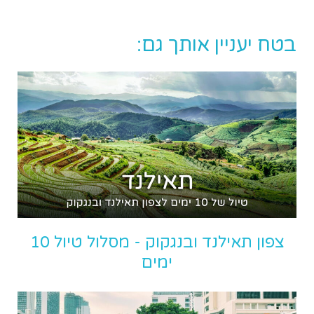
בטח יעניין אותך גם:
צפון תאילנד ובנגקוק - מסלול טיול 10
ימים