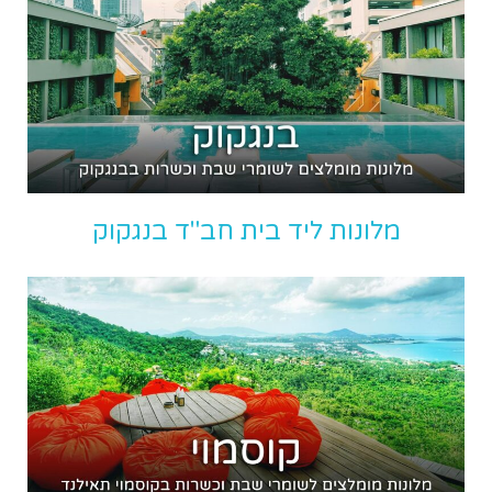
מלונות ליד בית חב"ד בנגקוק