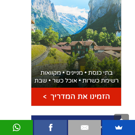
גלילה
לראש