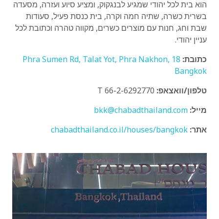
הוא בית לכל יהודי שמגיע לבנגקוק, ומציע סיוע ועזרה, מסעדה
בשרית כשרה, שתיה חמה וקרה, בית כנסת פעיל, סעודות
שבת וחג, חנות עם מוצרים כשרים, מקווה טהרה וכתובת לכל
עניין יהודי.
כתובת:
18 Phra Sumen Rd, Talat Yot, Phra Nakhon,
Bangkok
טלפון/וואצאפ:
T 66-2-6292770
מייל:
bkk@chabadthailand.com
אתר:
chabadthailand.co.il/houses/bangkok