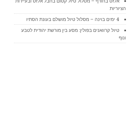
אלזס בחורף – מסלול טיול קסום בחבל אלזס ובעיירות
הציוריות
4 ימים בוינה – מסלול טיול מושלם בעונת הסתיו
טיול קרוואנים בפולין: מסע בין מורשת יהודית לטבע
ונוף