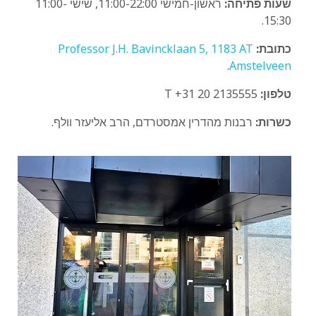
שעות פתיחה:
ראשון-חמישי 11:00-22:00, שישי 11:00-
15:30.
כתובת:
Professor J.H. Bavincklaan 5, 1183 AT
.
Amstelveen
טלפון:
T +31 20 2135555
כשרות:
רבנות מהדרין אמסטרדם, הרב אליעזר וולף.