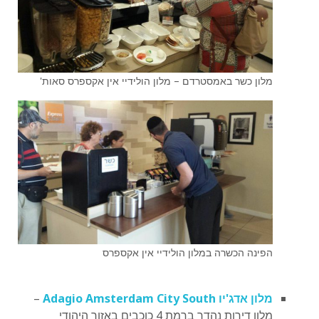
מלון כשר באמסטרדם – מלון הולידיי אין אקספרס סאות'
הפינה הכשרה במלון הולידיי אין אקספרס
מלון אדג'יו Adagio Amsterdam City South
–
מלון דירות נהדר ברמת 4 כוכבים באזור היהודי