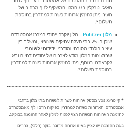
תחנת הרכבת המרכזית של אמסטרדם. עם נוף לנהר
האיג' וטרקלין בגג המלון המשקיף לנוף מרהיב של
העיר. ניתן להזמין ארוחות כשרות למהדרין בתוספת
תשלום*.
מלון Pulitzer
– מלון יוקרה ייחודי במרכז אמסטרדם.
שוכן ב- 25 בתי תעלה עתיקים ששופצו, ומשלב בין
עיצוב הולנדי מסורתי ומודרני.
ידידותי לשומרי
שבת:
צוות המלון מודע לצרכים של יהודים דתיים ובא
לקראתם. בנוסף, ניתן להזמין ארוחות כשרות למהדרין
בתוספת תשלום*.
*
קייטרינג Vos מספק ארוחות כשרות לעשרות בתי מלון ברחבי
אמסטרדם. הארוחות כשרות למהדרין בפיקוח הרב וולף מאמסטרדם.
להזמנת הארוחות הכשרות רצוי לפנות למלון לאחר ההזמנה בבוקינג.
בעת ההזמנה יש לציין באיזו ארוחה מדובר: בוקר (חלבי), צהרים