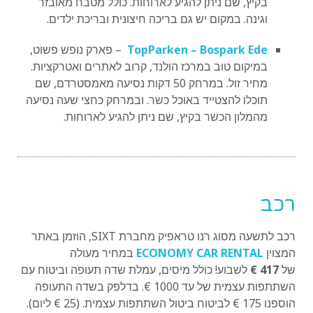
בקיץ, שם ניתן להגיע לארוחות. כולל מטבח מאובזר
וגינה. במקום יש גם בריכה חיצונית ובריכת ילדים.
TopParken – Bospark Ede
– פארק נופש פשוט,
במיקום טוב במרכז הולנד, קרוב לאתרים ואטרקציות.
מחיר זול. במרחק 50 דקות נסיעה מאמסטרדם, שם
תוכלו להצטייד באוכל כשר. ובמרחק כחצי שעה נסיעה
מהמלון הכשר בקיץ, שם ניתן להגיע לארוחות.
רכב
רכב לתשעה מסוג רנו טראפיק מחברת
SIXT,
הוזמן באתר
המצוין
ECONOMY CAR RENTAL
במחיר מעולה
של
417 €
לשבוע! כולל מיסים, עמלת שדה תעופה וביטוח עם
השתתפות עצמית של עד 1000 €. בדלפק בשדה התעופה
הוספנו
175 €
לביטוח ביטול השתתפות עצמית. (25 € ליום).