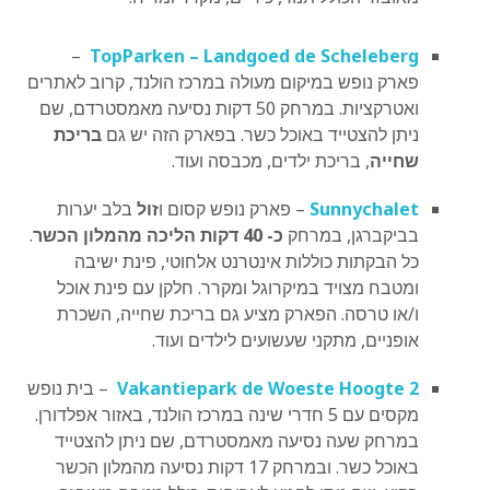
–
TopParken – Landgoed de Scheleberg
פארק נופש במיקום מעולה במרכז הולנד, קרוב לאתרים
ואטרקציות. במרחק 50 דקות נסיעה מאמסטרדם, שם
ניתן להצטייד באוכל כשר. בפארק הזה יש גם
בריכת
שחייה
, בריכת ילדים, מכבסה ועוד.
Sunnychalet
– פארק נופש קסום ו
זול
בלב יערות
בביקברגן, במרחק
כ- 40 דקות הליכה מהמלון הכשר
.
כל הבקתות כוללות אינטרנט אלחוטי, פינת ישיבה
ומטבח מצויד במיקרוגל ומקרר. חלקן עם פינת אוכל
ו/או טרסה. הפארק מציע גם בריכת שחייה, השכרת
אופניים, מתקני שעשועים לילדים ועוד.
Vakantiepark de Woeste Hoogte 2
– בית נופש
מקסים עם 5 חדרי שינה במרכז הולנד, באזור אפלדורן.
במרחק שעה נסיעה מאמסטרדם, שם ניתן להצטייד
באוכל כשר. ובמרחק 17 דקות נסיעה מהמלון הכשר