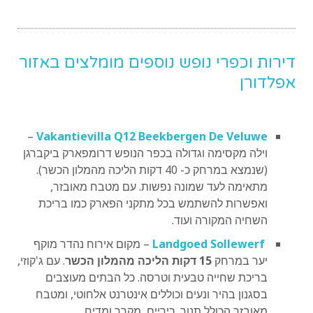
דירות וכפרי נופש נוספים מומלצים באזור
אפלדורן
–
Vakantievilla Q12 Beekbergen De Veluwe
וילה מקסימה וגדולה בכפר הנופש דרומפארק ביקברגן
(שנמצא במרחק כ- 40 דקות הליכה מהמלון הכשר).
מתאימה לעד שמונה נפשות. עם מטבח מאובזר,
ואפשרות להשתמש בכל מתקני הפארק כמו בריכת
השחיה המקורה ועוד.
Landgoed Sollewerf
– מקום אירוח נהדר מוקף
יער במרחק
15 דקות הליכה מהמלון הכשר
. עם ג'קוזי,
בריכת שחייה טבעית וטרסה. כל הבתים מעוצבים
בסגנון בהיר ונעים וכוללים אינטרנט אלחוטי, ומטבח
מאובזר הכולל תנור, כיריים, מקרר ומדיח.