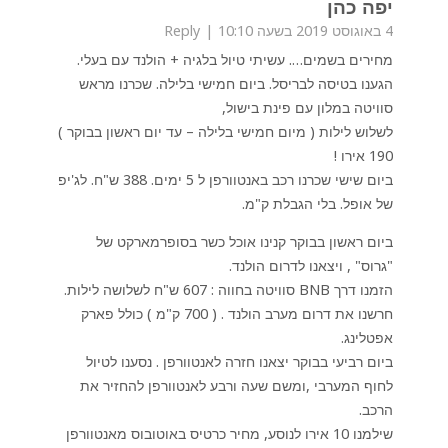
יפה כהן
4 באוגוסט 2019 בשעה 10:10
Reply
מחירים בשמים…. עשיתי טיול בלגיה + הולנד עם בעלי.
הגענו בטיסה לבריסל. ביום חמישי בלילה. שכרנו מראש
סוויטה במלון עם פינת בישול,
לשלוש לילות ( מיום חמישי בלילה – עד יום ראשון בבוקר )
190 אירו !
ביום שישי שכרנו רכב באנטוורפן ל 5 ימים. 388 ש"ח. לג'יפ
של אופל. בלי הגבלת ק"מ.
ביום ראשון בבוקר קנינו אוכל כשר בסופרמארקט של
"גרוס" , ויצאנו לדרום הולנד.
הזמנו דרך BNB סוויטה בחווה : 607 ש"ח לשלושה לילות.
חרשנו את דרום מערב הולנד . ( 700 ק"מ ) כולל פארק
אפטלינג.
ביום רביעי בבוקר יצאנו חזרה לאנטוורפן . נסענו לטיול
לחוף המערבי ,ומשם שעה ורבע לאנטוורפן להחזיר את
הרכב.
שילמנו 10 אירו לנוסע, מחיר כרטיס באוטובוס מאנטוורפן