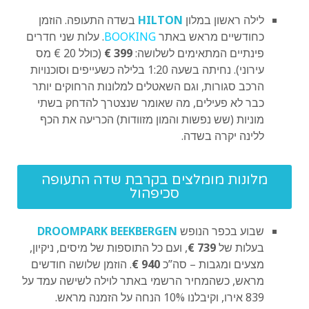
לילה ראשון במלון
HILTON
בשדה התעופה. הוזמן
כחודשיים מראש באתר
BOOKING
. עלות שני חדרים
פינתיים המתאימים לשלושה:
399 €
(כולל 20 € מס
עירוני). נחיתה בשעה 1:20 בלילה כשעייפים וסוכנויות
הרכב סגורות, וגם השאטלים למלונות הרחוקים יותר
כבר לא פעילים, מה שאומר שנצטרך להדחק בשתי
מוניות (שש נפשות והמון מזוודות) הכריעה את הכף
ללינה יקרה בשדה.
מלונות מומלצים בקרבת שדה התעופה
סכיפהול
שבוע בכפר הנופש
DROOMPARK BEEKBERGEN
בעלות של
739 €
, ועם כל התוספות של מיסים, ניקיון,
מצעים ומגבות – סה”כ
940 €
. הוזמן שלושה חודשים
מראש, כשהמחיר הרשמי באתר לוילה לשישה עמד על
839 אירו, וקיבלנו 10% הנחה על הזמנה מראש.