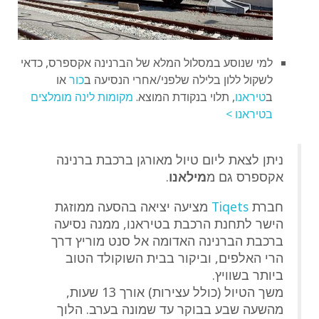
למי שנוסע במסלול המלא של הברנינה אקספרס, כדאי
לשקול ללון בלילה שלפני/אחרי הנסיעה ב
כור
או
ב
טיראנו
, תלוי בנקודת המוצא.
מקומות לינה מומלצים
בטיראנו >
ניתן לצאת ליום טיול מאורגן ברכבת ברנינה
אקספרס גם מ
מילאנו
.
חברת
Tiqets
מציעה יציאה בהסעה ממוזגת
הישר לתחנת הרכבת בטיראנו, ממנה נסיעה
ברכבת הברנינה האדומה אל סנט מוריץ דרך
הרי האלפים, וביקור בבית השוקולד הטוב
ביותר בשוויץ.
משך הטיול (כולל עצירות) אורך 13 שעות,
מהשעה שבע בבוקר עד שמונה בערב. הלוך