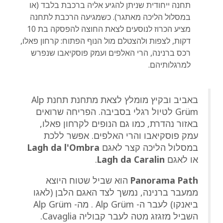
תחנה ייחודית שניתן להגיע אליה ברכבת בלבד (או
במסלול הליכה מאתגר). כשמגיעה הרכבת לתחנה
מציע הכרוז לנוסעים לצאת החוצה להפסקה בת 10
דקות, לצפות ולהצטלם מול הנוף הפתוח: קרחון פאלו,
רכס ברנינה, הרי האלפים ועמק פוסקיאבו שנפרש
למרגלותיהם.
באביב ובקיץ מומלץ לצאת מתחנת תחנת Alp
Grüm לטיול רגלי בסביבה. הפריחה שרואים
באזור נהדרת, כמו גם הנופים לקרחון פאלו,
עמק פוסקיאבו והרי האלפים. אפשר ללכת
במסלול הליכה קצר לאגם
Lagh da l'Ombra
או לאגם
Lagh da Caralin
.
Panorama Path
הוא שביל שטוח היוצא
ממעבר ברנינה, נמשך לצד האגם הלבן (לאגו
ביאנקו) לעבר ה- Alp Grüm . מה- Alp Grüm
השביל מזגזג מטה לעבר קבוליה Cavaglia.