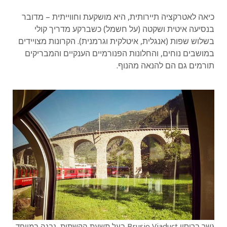
כיאה לאטרקציה תיירותית, היא מושקעת וחווייתית – מדובר
בנסיעה איטית ושקטה (על חשמל) כשברקע מדריך קולי
בשלוש שפות (אנגלית, איטלקית וגרמנית). הקרונות מצויידים
במושבים נוחים, והחלונות הפנורמיים הענקיים והמבריקים
תורמים גם הם להנאה מהנוף.
גשר ברוסיו Brusio Viaduct בעל תשעת הקשתות, נבנה במיוחד