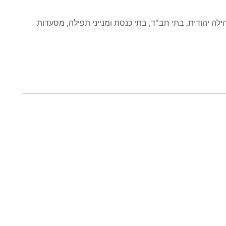
ידע לשומרי שבת וכשרות ברומניה קיץ 2019: קהילה יהודית, בתי חב"ד, בתי כנסת ומנייני תפילה, מסעדות